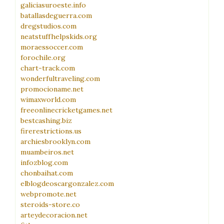
galiciasuroeste.info
batallasdeguerra.com
dregstudios.com
neatstuffhelpskids.org
moraessoccer.com
forochile.org
chart-track.com
wonderfultraveling.com
promocioname.net
wimaxworld.com
freeonlinecricketgames.net
bestcashing.biz
firerestrictions.us
archiesbrooklyn.com
muambeiros.net
infozblog.com
chonbaihat.com
elblogdeoscargonzalez.com
webpromote.net
steroids-store.co
arteydecoracion.net