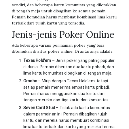
sendiri, dan beberapa kartu komunitas yang diletakkan
di tengah meja untuk dibagikan ke semua pemain.
Pemain kemudian harus membuat kombinasi lima kartu
terbaik dari tujuh kartu yang tersedia.
Jenis-jenis Poker Online
Ada beberapa variasi permainan poker yang bisa
ditemukan di situs poker online. Di antaranya adalah:
Texas Hold’em
– Jenis poker yang paling populer
di dunia. Pemain diberikan dua kartu pribadi, dan
lima kartu komunitas dibagikan di tengah meja.
Omaha
– Mirip dengan Texas Hold’em, tetapi
setiap pemain menerima empat kartu pribadi.
Pemain harus menggunakan dua kartu dari
tangan mereka dan tiga kartu dari komunitas.
Seven Card Stud
– Tidak ada kartu komunitas
dalam permainan ini. Pemain dibagikan tujuh
kartu, dan mereka harus membuat kombinasi
lima kartu terbaik dari kartu yang mereka terima.