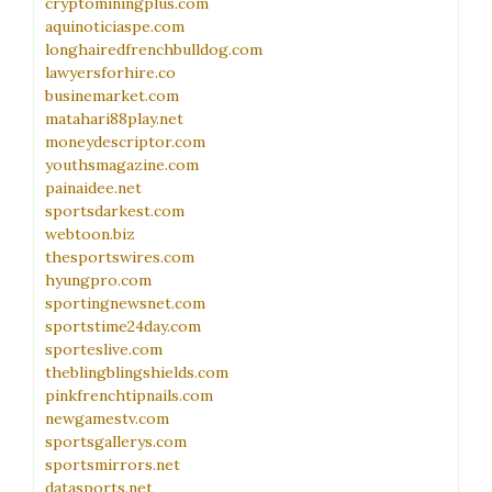
cryptominingplus.com
aquinoticiaspe.com
longhairedfrenchbulldog.com
lawyersforhire.co
businemarket.com
matahari88play.net
moneydescriptor.com
youthsmagazine.com
painaidee.net
sportsdarkest.com
webtoon.biz
thesportswires.com
hyungpro.com
sportingnewsnet.com
sportstime24day.com
sporteslive.com
theblingblingshields.com
pinkfrenchtipnails.com
newgamestv.com
sportsgallerys.com
sportsmirrors.net
datasports.net