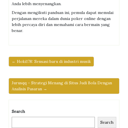
Anda lebih menyenangkan.
Dengan mengikuti panduan ini, pemula dapat memulai
perjalanan mereka dalam dunia poker online dengan
lebih percaya diri dan memahami cara bermain yang
benar.
← Hoki178: Sensasi baru di industri musik
Jurusqq – Strategi Menang di Situs Judi Bola Dengan
Analisis Pasaran →
Search
Search