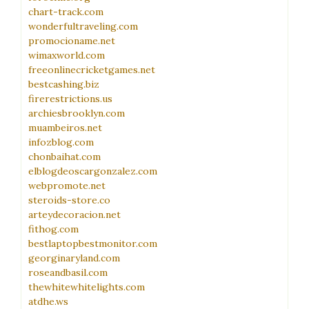
chart-track.com
wonderfultraveling.com
promocioname.net
wimaxworld.com
freeonlinecricketgames.net
bestcashing.biz
firerestrictions.us
archiesbrooklyn.com
muambeiros.net
infozblog.com
chonbaihat.com
elblogdeoscargonzalez.com
webpromote.net
steroids-store.co
arteydecoracion.net
fithog.com
bestlaptopbestmonitor.com
georginaryland.com
roseandbasil.com
thewhitewhitelights.com
atdhe.ws