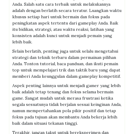
Anda. Salah satu cara terbaik untuk melakukannya
adalah dengan berlatih secara teratur. Luangkan waktu
khusus setiap hari untuk bermain dan fokus pada
peningkatan aspek tertentu dari gameplay Anda. Baik
itu bidikan, strategi, atau waktu reaksi, latihan yang
konsisten adalah kunci untuk menjadi pemain yang
lebih baik.
Selain berlatih, penting juga untuk selalu mengetahui
strategi dan teknik terbaru dalam permainan pilihan
Anda. Tonton tutorial, baca panduan, dan ikuti pemain
top untuk mempelajari trik dan taktik baru yang dapat
memberi Anda keunggulan dalam gameplay kompetitif.
Aspek penting lainnya untuk menjadi gamer yang lebih
baik adalah tetap tenang dan fokus selama bermain
game. Sangat mudah untuk merasa frustrasi ketika
segala sesuatunya tidak berjalan sesuai keinginan Anda,
namun mempertahankan pola pikir positif dan tetap
fokus pada tujuan akan membantu Anda bekerja lebih
baik dalam situasi tekanan tinggi.
Terakhir, jangan takut untuk bereksperimen dan