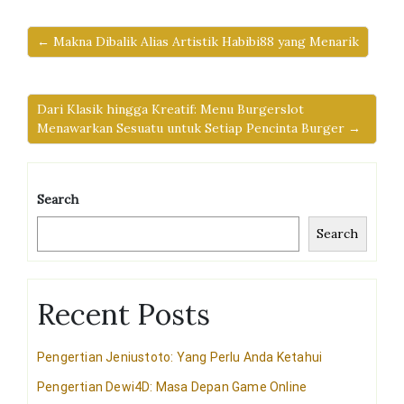
← Makna Dibalik Alias ​​Artistik Habibi88 yang Menarik
Dari Klasik hingga Kreatif: Menu Burgerslot
Menawarkan Sesuatu untuk Setiap Pencinta Burger →
Search
Search
Recent Posts
Pengertian Jeniustoto: Yang Perlu Anda Ketahui
Pengertian Dewi4D: Masa Depan Game Online