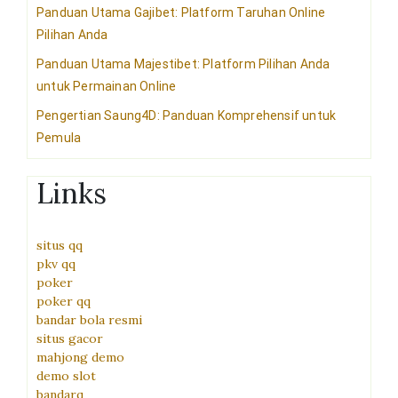
Panduan Utama Gajibet: Platform Taruhan Online
Pilihan Anda
Panduan Utama Majestibet: Platform Pilihan Anda
untuk Permainan Online
Pengertian Saung4D: Panduan Komprehensif untuk
Pemula
Links
situs qq
pkv qq
poker
poker qq
bandar bola resmi
situs gacor
mahjong demo
demo slot
bandarq