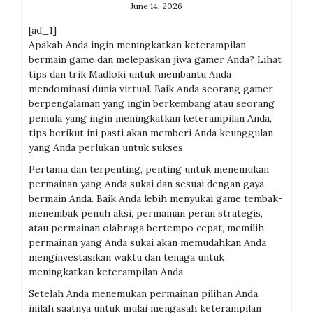
June 14, 2026
[ad_1]
Apakah Anda ingin meningkatkan keterampilan
bermain game dan melepaskan jiwa gamer Anda? Lihat
tips dan trik Madloki untuk membantu Anda
mendominasi dunia virtual. Baik Anda seorang gamer
berpengalaman yang ingin berkembang atau seorang
pemula yang ingin meningkatkan keterampilan Anda,
tips berikut ini pasti akan memberi Anda keunggulan
yang Anda perlukan untuk sukses.
Pertama dan terpenting, penting untuk menemukan
permainan yang Anda sukai dan sesuai dengan gaya
bermain Anda. Baik Anda lebih menyukai game tembak-
menembak penuh aksi, permainan peran strategis,
atau permainan olahraga bertempo cepat, memilih
permainan yang Anda sukai akan memudahkan Anda
menginvestasikan waktu dan tenaga untuk
meningkatkan keterampilan Anda.
Setelah Anda menemukan permainan pilihan Anda,
inilah saatnya untuk mulai mengasah keterampilan