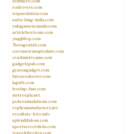
xenmicro.com
rodrovers.com
tripssolution.com
satta-king-india.com
yukigassencanada.com
articlehorizone.com
yuqqbbzp.com
7betagents6.com
coronavirusuptodate.com
crackinstreams.com
gadgetspak.com
gearsngadget.com
hireseodoctor.com
lapsfit.com
levelup-fast.com
mytreepla.net
pokersimulations.com
replicamanufactory.net
rezultate-loto.info
splendifulous.com
sportsrecords4u.com
topceleberites.com