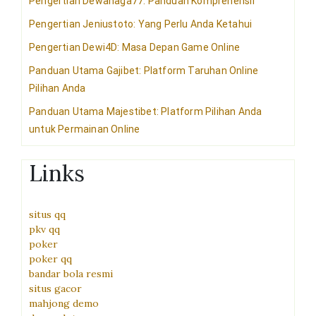
Pengertian Dewanaga77: Panduan Komprehensif
Pengertian Jeniustoto: Yang Perlu Anda Ketahui
Pengertian Dewi4D: Masa Depan Game Online
Panduan Utama Gajibet: Platform Taruhan Online
Pilihan Anda
Panduan Utama Majestibet: Platform Pilihan Anda
untuk Permainan Online
Links
situs qq
pkv qq
poker
poker qq
bandar bola resmi
situs gacor
mahjong demo