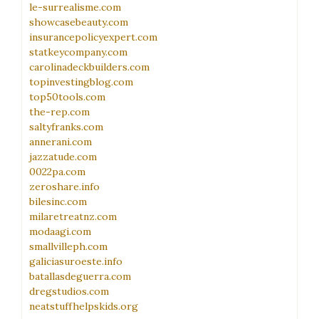
le-surrealisme.com
showcasebeauty.com
insurancepolicyexpert.com
statkeycompany.com
carolinadeckbuilders.com
topinvestingblog.com
top50tools.com
the-rep.com
saltyfranks.com
annerani.com
jazzatude.com
0022pa.com
zeroshare.info
bilesinc.com
milaretreatnz.com
modaagi.com
smallvilleph.com
galiciasuroeste.info
batallasdeguerra.com
dregstudios.com
neatstuffhelpskids.org