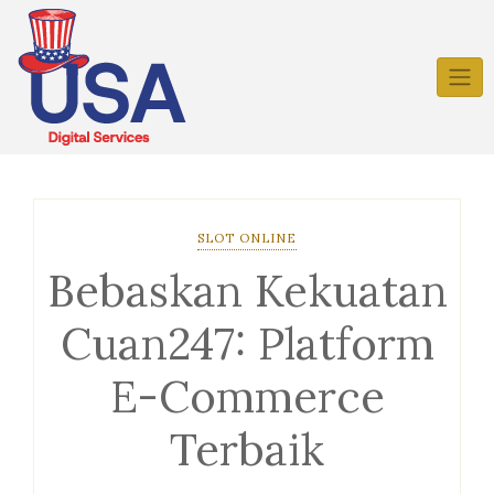
Skip
to
content
SLOT ONLINE
Bebaskan Kekuatan
Cuan247: Platform
E-Commerce
Terbaik