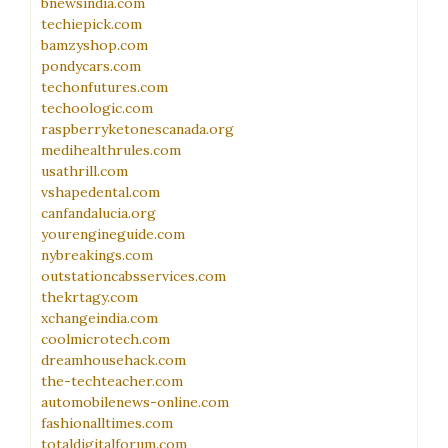
bnewsindia.com
techiepick.com
bamzyshop.com
pondycars.com
techonfutures.com
techoologic.com
raspberryketonescanada.org
medihealthrules.com
usathrill.com
vshapedental.com
canfandalucia.org
yourengineguide.com
nybreakings.com
outstationcabsservices.com
thekrtagy.com
xchangeindia.com
coolmicrotech.com
dreamhousehack.com
the-techteacher.com
automobilenews-online.com
fashionalltimes.com
totaldigitalforum.com