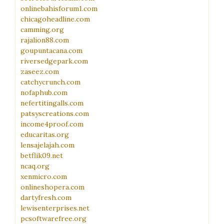
onlinebahisforum1.com
chicagoheadline.com
camming.org
rajalion88.com
goupuntacana.com
riversedgepark.com
zaseez.com
catchycrunch.com
nofaphub.com
nefertitingalls.com
patsyscreations.com
income4proof.com
educaritas.org
lensajelajah.com
betflik09.net
ncaq.org
xenmicro.com
onlineshopera.com
dartyfresh.com
lewisenterprises.net
pcsoftwarefree.org