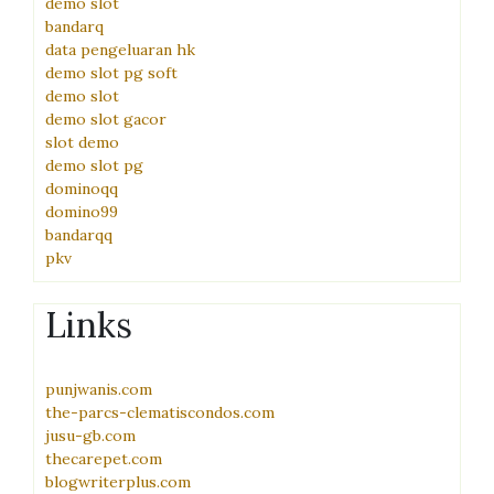
demo slot
bandarq
data pengeluaran hk
demo slot pg soft
demo slot
demo slot gacor
slot demo
demo slot pg
dominoqq
domino99
bandarqq
pkv
Links
punjwanis.com
the-parcs-clematiscondos.com
jusu-gb.com
thecarepet.com
blogwriterplus.com