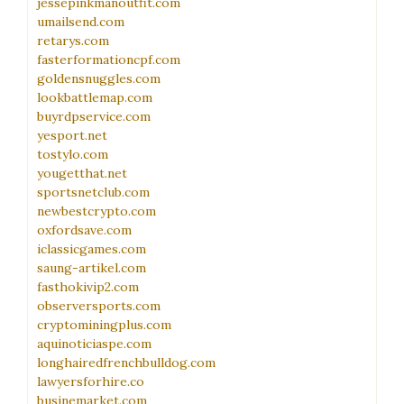
jessepinkmanoutfit.com
umailsend.com
retarys.com
fasterformationcpf.com
goldensnuggles.com
lookbattlemap.com
buyrdpservice.com
yesport.net
tostylo.com
yougetthat.net
sportsnetclub.com
newbestcrypto.com
oxfordsave.com
iclassicgames.com
saung-artikel.com
fasthokivip2.com
observersports.com
cryptominingplus.com
aquinoticiaspe.com
longhairedfrenchbulldog.com
lawyersforhire.co
businemarket.com