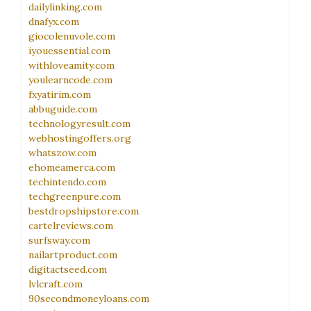
dailylinking.com
dnafyx.com
giocolenuvole.com
iyouessential.com
withloveamity.com
youlearncode.com
fxyatirim.com
abbuguide.com
technologyresult.com
webhostingoffers.org
whatszow.com
ehomeamerca.com
techintendo.com
techgreenpure.com
bestdropshipstore.com
cartelreviews.com
surfsway.com
nailartproduct.com
digitactseed.com
lvlcraft.com
90secondmoneyloans.com