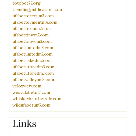
totobet77.org
trendingpublication.com
ufabettererum3.com
ufabettermentm4.com
ufabettersum7.com
ufabettinwm7.com
ufabettinwum3.com
ufabetunitedm3.com
ufabetunitedm7.com
ufabetuskedm7.com
ufabetutoredm3.com
ufabetutoredm7.com
ufabetvalleyum3.com
veloxview.com
westufabetm3.com
whiskeybrothersllc.com
wildufabetum7.com
Links