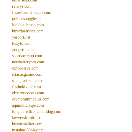
umailsend.com
retarys.com
fasterformationcpf.com
goldensnuggles.com
lookbattlemap.com
buyrdpservice.com
yesport.net
tostylo.com
yougetthat.net
sportsnetclub.com
newbestcrypto.com
oxfordsave.com
iclassicgames.com
saung-artikel.com
fasthokivip2.com
observersports.com
cryptominingplus.com
aquinoticiaspe.com
longhairedfrenchbulldog.com
lawyersforhire.co
businemarket.com
matahari88play.net