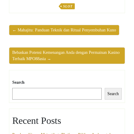
SLOT
← Mahajitu: Panduan Teknik dan Ritual Penyembuhan Kuno
Bebaskan Potensi Kemenangan Anda dengan Permainan Kasino
Terbaik MPO88asia →
Search
Search
Recent Posts