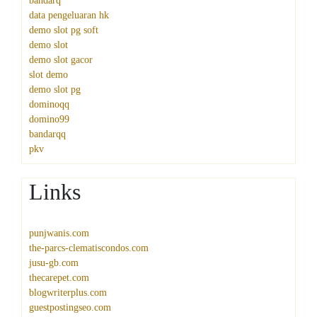
bandarq
data pengeluaran hk
demo slot pg soft
demo slot
demo slot gacor
slot demo
demo slot pg
dominoqq
domino99
bandarqq
pkv
Links
punjwanis.com
the-parcs-clematiscondos.com
jusu-gb.com
thecarepet.com
blogwriterplus.com
guestpostingseo.com