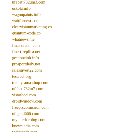
ufabett732um3.com
uskola.info
wagonpaints.info
waitfornext.com
clearvisionmarketing.co
quantum-code.co
whatnews.me
final-dream.com
finest-replica.net
gestioneinh.info
prosportdaily.net
salesinvest22.com
teseract.org
trendy-ama-shop.com
ufabett732m7.com
visiofood.com
droidwindow.com
freeprsubmission.com
ufagold666.com
myinteriorblog.com
bnewsindia.com