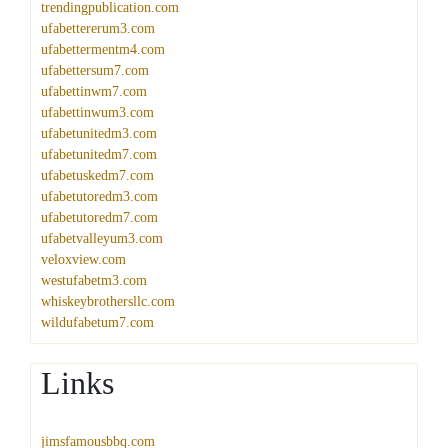
trendingpublication.com
ufabettererum3.com
ufabettermentm4.com
ufabettersum7.com
ufabettinwm7.com
ufabettinwum3.com
ufabetunitedm3.com
ufabetunitedm7.com
ufabetuskedm7.com
ufabetutoredm3.com
ufabetutoredm7.com
ufabetvalleyum3.com
veloxview.com
westufabetm3.com
whiskeybrothersllc.com
wildufabetum7.com
Links
jimsfamousbbq.com