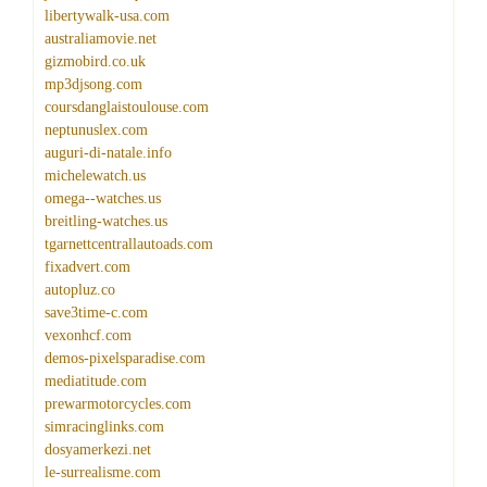
libertywalk-usa.com
australiamovie.net
gizmobird.co.uk
mp3djsong.com
coursdanglaistoulouse.com
neptunuslex.com
auguri-di-natale.info
michelewatch.us
omega--watches.us
breitling-watches.us
tgarnettcentrallautoads.com
fixadvert.com
autopluz.co
save3time-c.com
vexonhcf.com
demos-pixelsparadise.com
mediatitude.com
prewarmotorcycles.com
simracinglinks.com
dosyamerkezi.net
le-surrealisme.com