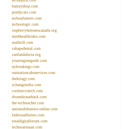
techiepick.com
bamzyshop.com
pondycars.com
techonfutures.com
techoologic.com
raspberryketonescanada.org
medihealthrules.com
usathrill.com
vshapedental.com
canfandalucia.org
yourengineguide.com
nybreakings.com
outstationcabsservices.com
thekrtagy.com
xchangeindia.com
coolmicrotech.com
dreamhousehack.com
the-techteacher.com
automobilenews-online.com
fashionalltimes.com
totaldigitalforum.com
technoarmaan.com