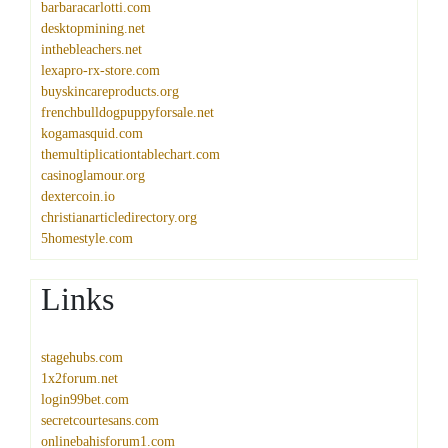
barbaracarlotti.com
desktopmining.net
inthebleachers.net
lexapro-rx-store.com
buyskincareproducts.org
frenchbulldogpuppyforsale.net
kogamasquid.com
themultiplicationtablechart.com
casinoglamour.org
dextercoin.io
christianarticledirectory.org
5homestyle.com
Links
stagehubs.com
1x2forum.net
login99bet.com
secretcourtesans.com
onlinebahisforum1.com