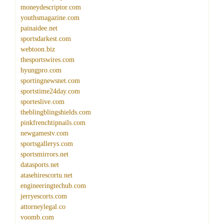
moneydescriptor.com
youthsmagazine.com
painaidee.net
sportsdarkest.com
webtoon.biz
thesportswires.com
hyungpro.com
sportingnewsnet.com
sportstime24day.com
sporteslive.com
theblingblingshields.com
pinkfrenchtipnails.com
newgamestv.com
sportsgallerys.com
sportsmirrors.net
datasports.net
atasehirescortu.net
engineeringtechub.com
jerryescorts.com
attorneylegal.co
voomb.com