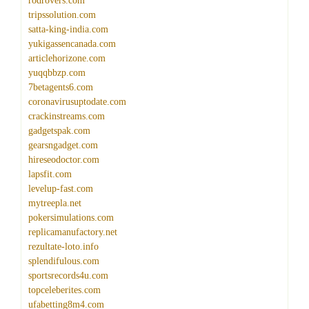
rodrovers.com
tripssolution.com
satta-king-india.com
yukigassencanada.com
articlehorizone.com
yuqqbbzp.com
7betagents6.com
coronavirusuptodate.com
crackinstreams.com
gadgetspak.com
gearsngadget.com
hireseodoctor.com
lapsfit.com
levelup-fast.com
mytreepla.net
pokersimulations.com
replicamanufactory.net
rezultate-loto.info
splendifulous.com
sportsrecords4u.com
topceleberites.com
ufabetting8m4.com