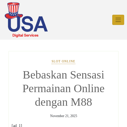
Skip
to
content
SLOT ONLINE
Bebaskan Sensasi
Permainan Online
dengan M88
November 21, 2025
[ad_1]