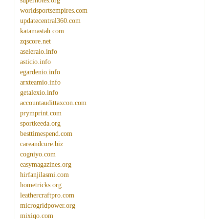
supernotes.org
worldsportsempires.com
updatecentral360.com
katamastah.com
zqscore.net
aseleraio.info
asticio.info
egardenio.info
arxteamio.info
getalexio.info
accountaudittaxcon.com
prymprint.com
sportkeeda.org
besttimespend.com
careandcure.biz
cogniyo.com
easymagazines.org
hirfanjilasmi.com
hometricks.org
leathercraftpro.com
microgridpower.org
mixiqo.com