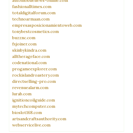
automobilenews-online.com
fashionalltimes.com
totaldigitalforum.com
technoarmaan.com
empresasposicionamientoweb.com
tonybestcosmetics.com
buzznc.com
fxjoiner.com
skinbykindra.com
alltherageface.com
codenational.com
progameexplorer.com
rockislandroastery.com
directselling-pro.com
revenuealarm.com
lurab.com
ignitioncoilguide.com
mytechcomputer.com
bioslot168.com
artsandcraftsauthority.com
webservicelive.com