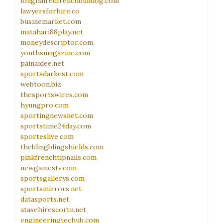
longhairedfrenchbulldog.com
lawyersforhire.co
businemarket.com
matahari88play.net
moneydescriptor.com
youthsmagazine.com
painaidee.net
sportsdarkest.com
webtoon.biz
thesportswires.com
hyungpro.com
sportingnewsnet.com
sportstime24day.com
sporteslive.com
theblingblingshields.com
pinkfrenchtipnails.com
newgamestv.com
sportsgallerys.com
sportsmirrors.net
datasports.net
atasehirescortu.net
engineeringtechub.com