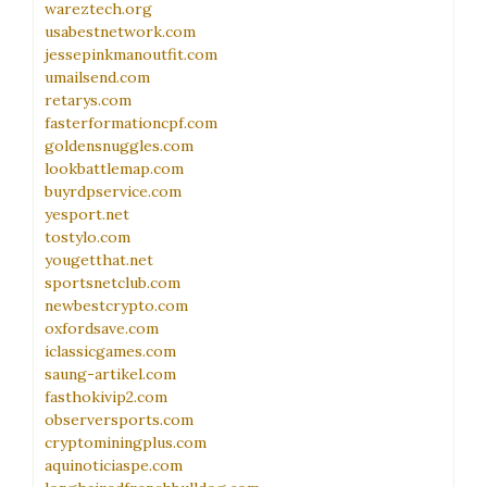
wareztech.org
usabestnetwork.com
jessepinkmanoutfit.com
umailsend.com
retarys.com
fasterformationcpf.com
goldensnuggles.com
lookbattlemap.com
buyrdpservice.com
yesport.net
tostylo.com
yougetthat.net
sportsnetclub.com
newbestcrypto.com
oxfordsave.com
iclassicgames.com
saung-artikel.com
fasthokivip2.com
observersports.com
cryptominingplus.com
aquinoticiaspe.com