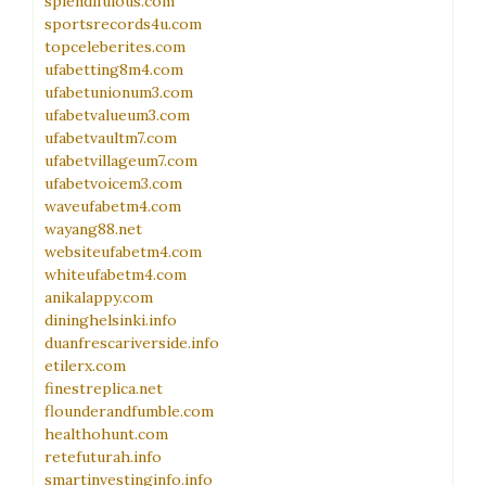
splendifulous.com
sportsrecords4u.com
topceleberites.com
ufabetting8m4.com
ufabetunionum3.com
ufabetvalueum3.com
ufabetvaultm7.com
ufabetvillageum7.com
ufabetvoicem3.com
waveufabetm4.com
wayang88.net
websiteufabetm4.com
whiteufabetm4.com
anikalappy.com
dininghelsinki.info
duanfrescariverside.info
etilerx.com
finestreplica.net
flounderandfumble.com
healthohunt.com
retefuturah.info
smartinvestinginfo.info