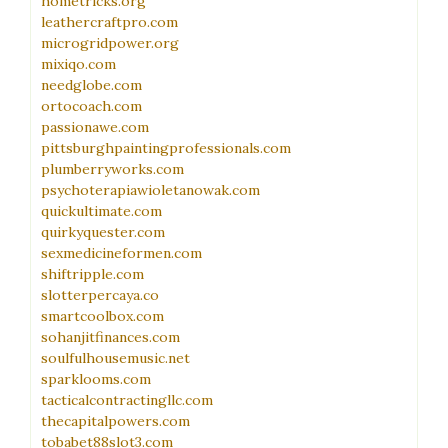
hometricks.org
leathercraftpro.com
microgridpower.org
mixiqo.com
needglobe.com
ortocoach.com
passionawe.com
pittsburghpaintingprofessionals.com
plumberryworks.com
psychoterapiawioletanowak.com
quickultimate.com
quirkyquester.com
sexmedicineformen.com
shiftripple.com
slotterpercaya.co
smartcoolbox.com
sohanjitfinances.com
soulfulhousemusic.net
sparklooms.com
tacticalcontractingllc.com
thecapitalpowers.com
tobabet88slot3.com