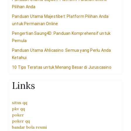
Pilihan Anda
Panduan Utama Majestibet: Platform Pilihan Anda
untuk Permainan Online
Pengertian Saung4D: Panduan Komprehensif untuk
Pemula
Panduan Utama Ahlicasino: Semua yang Perlu Anda
Ketahui
10 Tips Teratas untuk Menang Besar di Juruscasino
Links
situs qq
pkv qq
poker
poker qq
bandar bola resmi