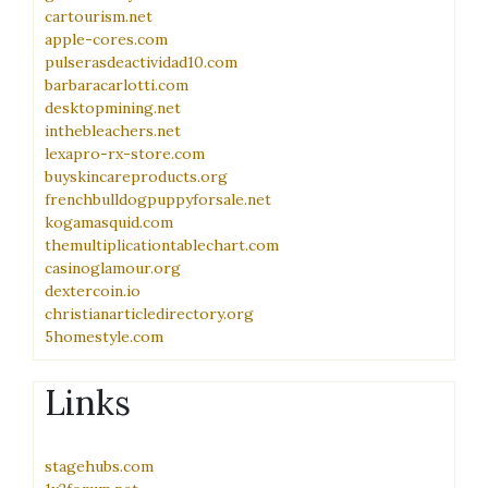
cartourism.net
apple-cores.com
pulserasdeactividad10.com
barbaracarlotti.com
desktopmining.net
inthebleachers.net
lexapro-rx-store.com
buyskincareproducts.org
frenchbulldogpuppyforsale.net
kogamasquid.com
themultiplicationtablechart.com
casinoglamour.org
dextercoin.io
christianarticledirectory.org
5homestyle.com
Links
stagehubs.com