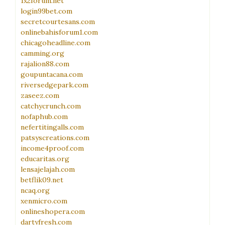
1x2forum.net
login99bet.com
secretcourtesans.com
onlinebahisforum1.com
chicagoheadline.com
camming.org
rajalion88.com
goupuntacana.com
riversedgepark.com
zaseez.com
catchycrunch.com
nofaphub.com
nefertitingalls.com
patsyscreations.com
income4proof.com
educaritas.org
lensajelajah.com
betflik09.net
ncaq.org
xenmicro.com
onlineshopera.com
dartyfresh.com