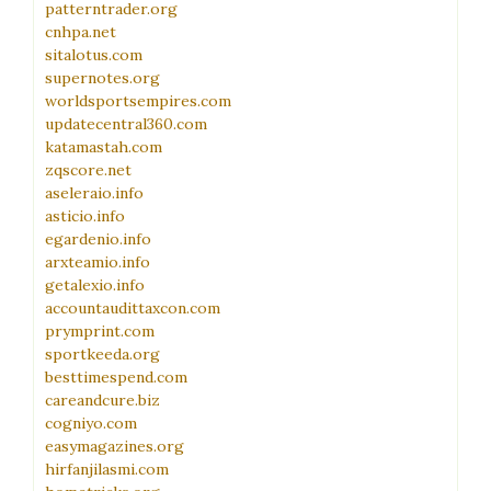
patterntrader.org
cnhpa.net
sitalotus.com
supernotes.org
worldsportsempires.com
updatecentral360.com
katamastah.com
zqscore.net
aseleraio.info
asticio.info
egardenio.info
arxteamio.info
getalexio.info
accountaudittaxcon.com
prymprint.com
sportkeeda.org
besttimespend.com
careandcure.biz
cogniyo.com
easymagazines.org
hirfanjilasmi.com