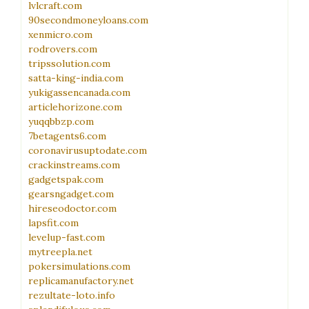
lvlcraft.com
90secondmoneyloans.com
xenmicro.com
rodrovers.com
tripssolution.com
satta-king-india.com
yukigassencanada.com
articlehorizone.com
yuqqbbzp.com
7betagents6.com
coronavirusuptodate.com
crackinstreams.com
gadgetspak.com
gearsngadget.com
hireseodoctor.com
lapsfit.com
levelup-fast.com
mytreepla.net
pokersimulations.com
replicamanufactory.net
rezultate-loto.info