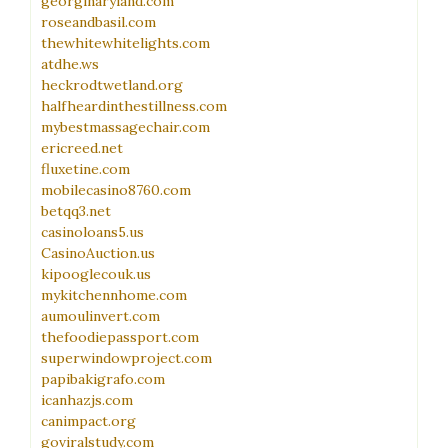
georginaryland.com
roseandbasil.com
thewhitewhitelights.com
atdhe.ws
heckrodtwetland.org
halfheardinthestillness.com
mybestmassagechair.com
ericreed.net
fluxetine.com
mobilecasino8760.com
betqq3.net
casinoloans5.us
CasinoAuction.us
kipooglecouk.us
mykitchennhome.com
aumoulinvert.com
thefoodiepassport.com
superwindowproject.com
papibakigrafo.com
icanhazjs.com
canimpact.org
goviralstudy.com