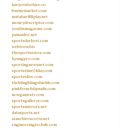
lawyersforhire.co
businemarket.com
matahari88play.net
moneydescriptor.com
youthsmagazine.com
painaidee.net
sportsdarkest.com
webtoon.biz
thesportswires.com
hyungpro.com
sportingnewsnet.com
sportstime24day.com
sporteslive.com
theblingblingshields.com
pinkfrenchtipnails.com
newgamestv.com
sportsgallerys.com
sportsmirrors.net
datasports.net
atasehirescortu.net
engineeringtechub.com