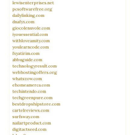
lewisenterprises.net
pcsoftwarefree.org
dailylinking.com
dnafyx.com
giocolenuvole.com
iyouessential.com
withloveamity.com
youlearncode.com
fxyatirim.com
abbuguide.com
technologyresult.com
webhostingoffers.org
whatszow.com
ehomeamerca.com
techintendo.com
techgreenpure.com
bestdropshipstore.com
cartelreviews.com
surfsway.com
nailartproduct.com
digitactseed.com