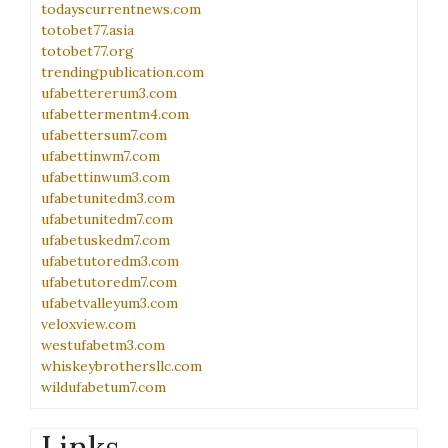
todayscurrentnews.com
totobet77.asia
totobet77.org
trendingpublication.com
ufabettererum3.com
ufabettermentm4.com
ufabettersum7.com
ufabettinwm7.com
ufabettinwum3.com
ufabetunitedm3.com
ufabetunitedm7.com
ufabetuskedm7.com
ufabetutoredm3.com
ufabetutoredm7.com
ufabetvalleyum3.com
veloxview.com
westufabetm3.com
whiskeybrothersllc.com
wildufabetum7.com
Links