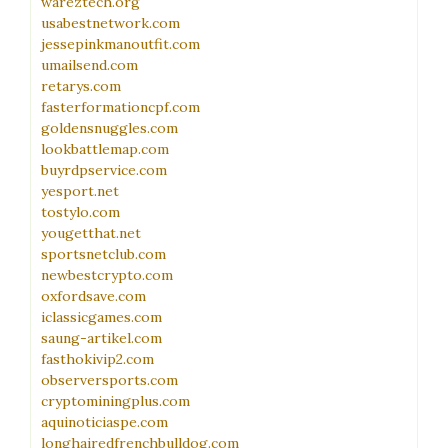
wareztech.org
usabestnetwork.com
jessepinkmanoutfit.com
umailsend.com
retarys.com
fasterformationcpf.com
goldensnuggles.com
lookbattlemap.com
buyrdpservice.com
yesport.net
tostylo.com
yougetthat.net
sportsnetclub.com
newbestcrypto.com
oxfordsave.com
iclassicgames.com
saung-artikel.com
fasthokivip2.com
observersports.com
cryptominingplus.com
aquinoticiaspe.com
longhairedfrenchbulldog.com