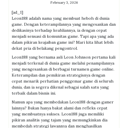
February 3, 2026
[ad_1]
Leon188 adalah nama yang membuat heboh di dunia
game. Dengan keterampilannya yang mengesankan dan
dedikasinya terhadap keahliannya, ia dengan cepat
menjadi sensasi di komunitas game. Tapi apa yang ada
dalam pikiran keajaiban game ini? Mari kita lihat lebih
dekat pria di belakang pengontrol.
Leon188 yang bernama asli Leon Johnson pertama kali
menjadi terkenal di dunia game melalui penampilannya
yang mengesankan di berbagai turnamen game online.
Keterampilan dan pemikiran strategisnya dengan
cepat menarik perhatian penggemar game di seluruh
dunia, dan ia segera dikenal sebagai salah satu yang
terbaik dalam bisnis ini.
Namun apa yang membedakan Leon188 dengan gamer
lainnya? Bukan hanya bakat alami dan refleks cepat
yang membuatnya sukses. Leon188 juga memiliki
pikiran analitis yang tajam yang memungkinkan dia
membedah strategi lawannya dan menghasilkan