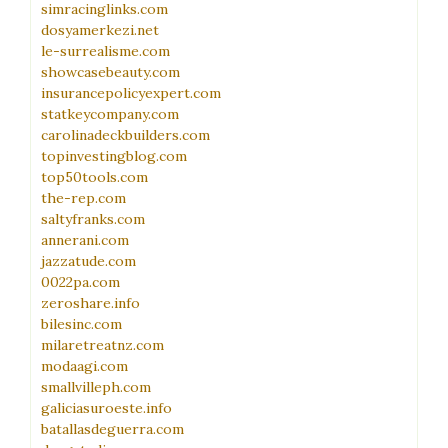
simracinglinks.com
dosyamerkezi.net
le-surrealisme.com
showcasebeauty.com
insurancepolicyexpert.com
statkeycompany.com
carolinadeckbuilders.com
topinvestingblog.com
top50tools.com
the-rep.com
saltyfranks.com
annerani.com
jazzatude.com
0022pa.com
zeroshare.info
bilesinc.com
milaretreatnz.com
modaagi.com
smallvilleph.com
galiciasuroeste.info
batallasdeguerra.com