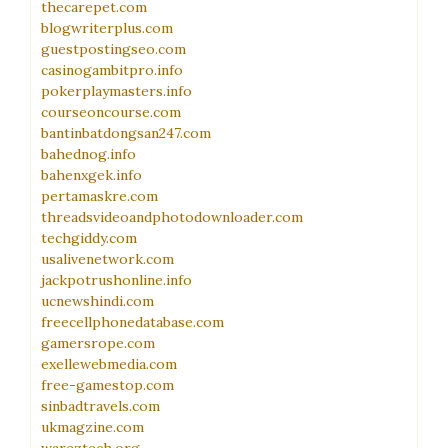
thecarepet.com
blogwriterplus.com
guestpostingseo.com
casinogambitpro.info
pokerplaymasters.info
courseoncourse.com
bantinbatdongsan247.com
bahednog.info
bahenxgek.info
pertamaskre.com
threadsvideoandphotodownloader.com
techgiddy.com
usalivenetwork.com
jackpotrushonline.info
ucnewshindi.com
freecellphonedatabase.com
gamersrope.com
exellewebmedia.com
free-gamestop.com
sinbadtravels.com
ukmagzine.com