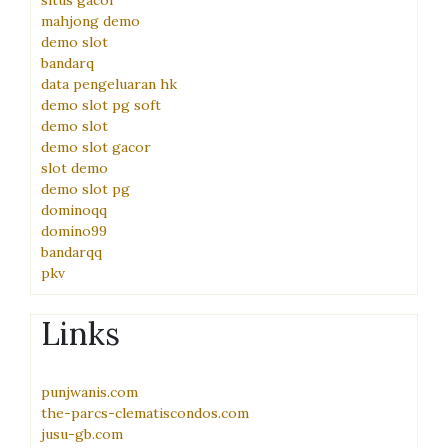
situs gacor
mahjong demo
demo slot
bandarq
data pengeluaran hk
demo slot pg soft
demo slot
demo slot gacor
slot demo
demo slot pg
dominoqq
domino99
bandarqq
pkv
Links
punjwanis.com
the-parcs-clematiscondos.com
jusu-gb.com