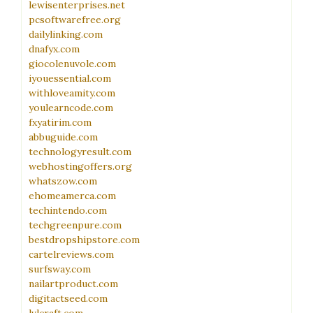
lewisenterprises.net
pcsoftwarefree.org
dailylinking.com
dnafyx.com
giocolenuvole.com
iyouessential.com
withloveamity.com
youlearncode.com
fxyatirim.com
abbuguide.com
technologyresult.com
webhostingoffers.org
whatszow.com
ehomeamerca.com
techintendo.com
techgreenpure.com
bestdropshipstore.com
cartelreviews.com
surfsway.com
nailartproduct.com
digitactseed.com