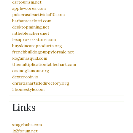
cartourism.net
apple-cores.com
pulserasdeactividad10.com
barbaracarlotti.com
desktopmining.net
inthebleachers.net
lexapro-rx-store.com
buyskincareproducts.org
frenchbulldogpuppyforsale.net
kogamasquid.com
themultiplicationtablechart.com
casinoglamour.org
dextercoin.io
christianarticledirectory.org
5homestyle.com
Links
stagehubs.com
1x2forum.net