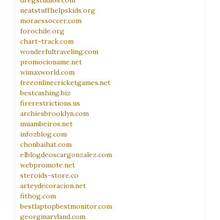
dregstudios.com
neatstuffhelpskids.org
moraessoccer.com
forochile.org
chart-track.com
wonderfultraveling.com
promocioname.net
wimaxworld.com
freeonlinecricketgames.net
bestcashing.biz
firerestrictions.us
archiesbrooklyn.com
muambeiros.net
infozblog.com
chonbaihat.com
elblogdeoscargonzalez.com
webpromote.net
steroids-store.co
arteydecoracion.net
fithog.com
bestlaptopbestmonitor.com
georginaryland.com