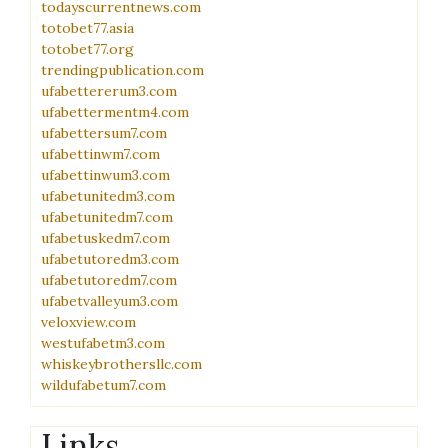
todayscurrentnews.com
totobet77.asia
totobet77.org
trendingpublication.com
ufabettererum3.com
ufabettermentm4.com
ufabettersum7.com
ufabettinwm7.com
ufabettinwum3.com
ufabetunitedm3.com
ufabetunitedm7.com
ufabetuskedm7.com
ufabetutoredm3.com
ufabetutoredm7.com
ufabetvalleyum3.com
veloxview.com
westufabetm3.com
whiskeybrothersllc.com
wildufabetum7.com
Links