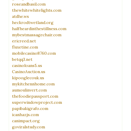
roseandbasil.com
thewhitewhitelights.com
atdhe.ws
heckrodtwetland.org
halfheardinthestillness.com
mybestmassagechair.com
ericreed.net
fluxetine.com
mobilecasino8760.com
betqq3.net
casinoloans5.us
CasinoAuction.us
kipooglecouk.us
mykitchennhome.com
aumoulinvert.com
thefoodiepassport.com
superwindowproject.com
papibakigrafo.com
icanhazjs.com
canimpact.org
goviralstudy.com