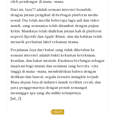
oleh pendengar di mana -mana.
Hari ini, Jaya77 adalah sensasi internet bonafide,
dengan jutaan pengikut di berbagai platform media
sosial. Dia telah merilis beberapa lagu asli dan video
musik, yang semuanya telah disambut dengan pujian
kritis. Musiknya telah dialirkan jutaan kali di platform
seperti Spotify dan Apple Music, dan dia bahkan telah
menarik perhatian label rekaman utama.
Perjalanan Jaya dari bakat yang tidak diketahui ke
sensasi internet adalah bukti kekuatan ketekunan,
keaslian, dan bakat mentah. Kisahnya berfungsi sebagai
inspirasi bagi musisi dan seniman yang bercita -cita
tinggi di mana -mana, membuktikan bahwa dengan
dedikasi dan hasrat, segala sesuatu mungkin terjadi.
Masa depan Jaya di industri musik terlihat cerah, dan
para penggemarnya dengan penuh semangat
menunggu apa yang dia miliki selanjutnya.
[ad_2]
SLOT