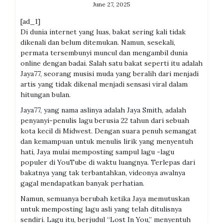
June 27, 2025
[ad_1]
Di dunia internet yang luas, bakat sering kali tidak
dikenali dan belum ditemukan. Namun, sesekali,
permata tersembunyi muncul dan mengambil dunia
online dengan badai. Salah satu bakat seperti itu adalah
Jaya77, seorang musisi muda yang beralih dari menjadi
artis yang tidak dikenal menjadi sensasi viral dalam
hitungan bulan.
Jaya77, yang nama aslinya adalah Jaya Smith, adalah
penyanyi-penulis lagu berusia 22 tahun dari sebuah
kota kecil di Midwest. Dengan suara penuh semangat
dan kemampuan untuk menulis lirik yang menyentuh
hati, Jaya mulai memposting sampul lagu -lagu
populer di YouTube di waktu luangnya. Terlepas dari
bakatnya yang tak terbantahkan, videonya awalnya
gagal mendapatkan banyak perhatian.
Namun, semuanya berubah ketika Jaya memutuskan
untuk memposting lagu asli yang telah ditulisnya
sendiri. Lagu itu, berjudul “Lost In You,” menyentuh