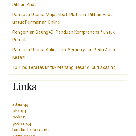
Pilihan Anda
Panduan Utama Majestibet: Platform Pilihan Anda
untuk Permainan Online
Pengertian Saung4D: Panduan Komprehensif untuk
Pemula
Panduan Utama Ahlicasino: Semua yang Perlu Anda
Ketahui
10 Tips Teratas untuk Menang Besar di Juruscasino
Links
situs qq
pkv qq
poker
poker qq
bandar bola resmi