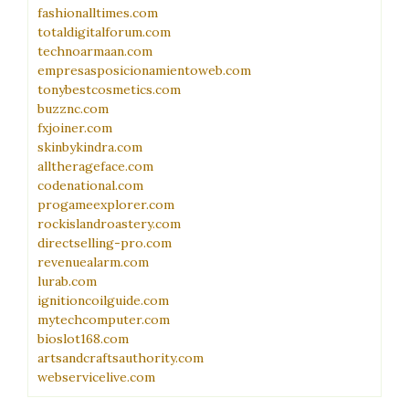
fashionalltimes.com
totaldigitalforum.com
technoarmaan.com
empresasposicionamientoweb.com
tonybestcosmetics.com
buzznc.com
fxjoiner.com
skinbykindra.com
alltherageface.com
codenational.com
progameexplorer.com
rockislandroastery.com
directselling-pro.com
revenuealarm.com
lurab.com
ignitioncoilguide.com
mytechcomputer.com
bioslot168.com
artsandcraftsauthority.com
webservicelive.com