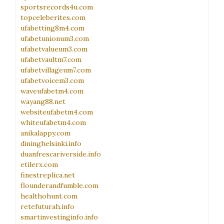
sportsrecords4u.com
topceleberites.com
ufabetting8m4.com
ufabetunionum3.com
ufabetvalueum3.com
ufabetvaultm7.com
ufabetvillageum7.com
ufabetvoicem3.com
waveufabetm4.com
wayang88.net
websiteufabetm4.com
whiteufabetm4.com
anikalappy.com
dininghelsinki.info
duanfrescariverside.info
etilerx.com
finestreplica.net
flounderandfumble.com
healthohunt.com
retefuturah.info
smartinvestinginfo.info