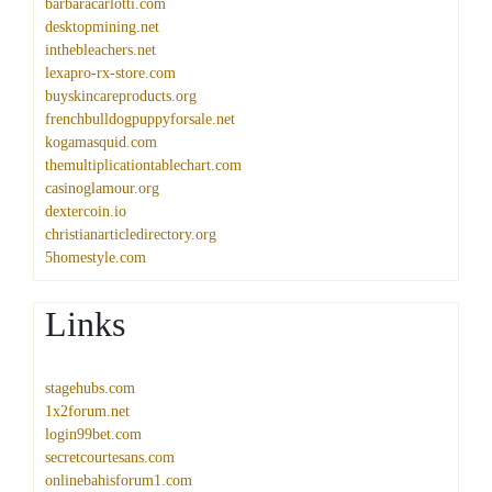
barbaracarlotti.com
desktopmining.net
inthebleachers.net
lexapro-rx-store.com
buyskincareproducts.org
frenchbulldogpuppyforsale.net
kogamasquid.com
themultiplicationtablechart.com
casinoglamour.org
dextercoin.io
christianarticledirectory.org
5homestyle.com
Links
stagehubs.com
1x2forum.net
login99bet.com
secretcourtesans.com
onlinebahisforum1.com