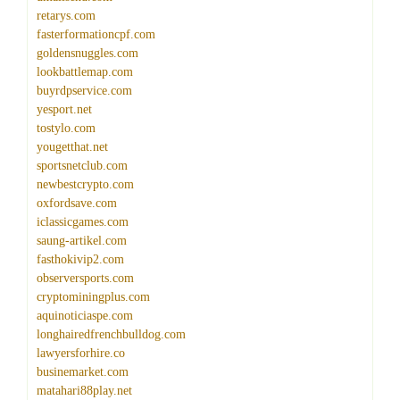
retarys.com
fasterformationcpf.com
goldensnuggles.com
lookbattlemap.com
buyrdpservice.com
yesport.net
tostylo.com
yougetthat.net
sportsnetclub.com
newbestcrypto.com
oxfordsave.com
iclassicgames.com
saung-artikel.com
fasthokivip2.com
observersports.com
cryptominingplus.com
aquinoticiaspe.com
longhairedfrenchbulldog.com
lawyersforhire.co
businemarket.com
matahari88play.net