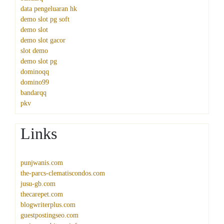
data pengeluaran hk
demo slot pg soft
demo slot
demo slot gacor
slot demo
demo slot pg
dominoqq
domino99
bandarqq
pkv
Links
punjwanis.com
the-parcs-clematiscondos.com
jusu-gb.com
thecarepet.com
blogwriterplus.com
guestpostingseo.com