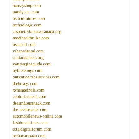
bamzyshop.com
pondycars.com
techonfutures.com
techoologic.com
raspberryketonescanada.org
medihealthrules.com
usathrill.com
vshapedental.com
canfandalucia.org
yourengineguide.com
nybreakings.com
outstationcabsservices.com
thekrtagy.com
xchangeindia.com
coolmicrotech.com
dreamhousehack.com
the-techteacher.com
automobilenews-online.com
fashionalltimes.com
totaldigitalforum.com
technoarmaan.com