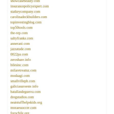
showcasebeauty.com
insurancepolicyexpert.com
statkeycompany.com
carolinadeckbuilders.com
topinvestingblog.com
top50tools.com
the-rep.com
saltyfranks.com
annerani.com
jazzatude.com
0022pa.com
zeroshare.info
bilesinc.com
milaretreatnz.com
modaagi.com
smallvilleph.com
galiciasuroeste.info
batallasdeguerra.com
dregstudios.com
neatstuffhelpskids.org
moraessoccer.com
forochile.org