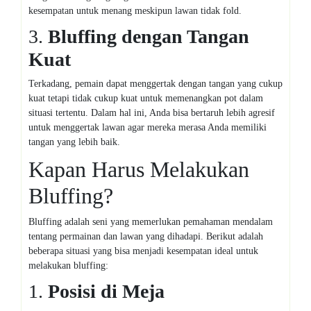
kesempatan untuk menang meskipun lawan tidak fold.
3.
Bluffing dengan Tangan
Kuat
Terkadang, pemain dapat menggertak dengan tangan yang cukup
kuat tetapi tidak cukup kuat untuk memenangkan pot dalam
situasi tertentu. Dalam hal ini, Anda bisa bertaruh lebih agresif
untuk menggertak lawan agar mereka merasa Anda memiliki
tangan yang lebih baik.
Kapan Harus Melakukan
Bluffing?
Bluffing adalah seni yang memerlukan pemahaman mendalam
tentang permainan dan lawan yang dihadapi. Berikut adalah
beberapa situasi yang bisa menjadi kesempatan ideal untuk
melakukan bluffing:
1.
Posisi di Meja