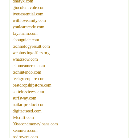
dnafyx.com
giocolenuvole.com
iyouessential.com
withloveamity.com
youlearncode.com
fxyatirim.com
abbuguide.com
technologyresult.com
webhostingoffers.org
whatszow.com
ehomeamerca.com
techintendo.com
techgreenpure.com
bestdropshipstore.com
cartelreviews.com
surfsway.com
nailartproduct.com
digitactseed.com
lvlcraft.com
90secondmoneyloans.com
xenmicro.com
rodrovers.com