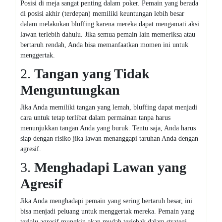
Posisi di meja sangat penting dalam poker. Pemain yang berada
di posisi akhir (terdepan) memiliki keuntungan lebih besar
dalam melakukan bluffing karena mereka dapat mengamati aksi
lawan terlebih dahulu. Jika semua pemain lain memeriksa atau
bertaruh rendah, Anda bisa memanfaatkan momen ini untuk
menggertak.
2.
Tangan yang Tidak
Menguntungkan
Jika Anda memiliki tangan yang lemah, bluffing dapat menjadi
cara untuk tetap terlibat dalam permainan tanpa harus
menunjukkan tangan Anda yang buruk. Tentu saja, Anda harus
siap dengan risiko jika lawan menanggapi taruhan Anda dengan
agresif.
3.
Menghadapi Lawan yang
Agresif
Jika Anda menghadapi pemain yang sering bertaruh besar, ini
bisa menjadi peluang untuk menggertak mereka. Pemain yang
terlalu agresif mungkin akan mudah terjebak dalam strategi