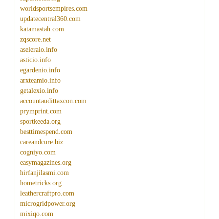
worldsportsempires.com
updatecentral360.com
katamastah.com
zqscore.net
aseleraio.info
asticio.info
egardenio.info
arxteamio.info
getalexio.info
accountaudittaxcon.com
prymprint.com
sportkeeda.org
besttimespend.com
careandcure.biz
cogniyo.com
easymagazines.org
hirfanjilasmi.com
hometricks.org
leathercraftpro.com
microgridpower.org
mixiqo.com