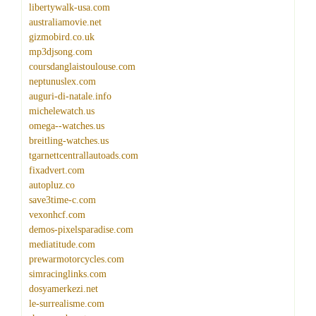
libertywalk-usa.com
australiamovie.net
gizmobird.co.uk
mp3djsong.com
coursdanglaistoulouse.com
neptunuslex.com
auguri-di-natale.info
michelewatch.us
omega--watches.us
breitling-watches.us
tgarnettcentrallautoads.com
fixadvert.com
autopluz.co
save3time-c.com
vexonhcf.com
demos-pixelsparadise.com
mediatitude.com
prewarmotorcycles.com
simracinglinks.com
dosyamerkezi.net
le-surrealisme.com