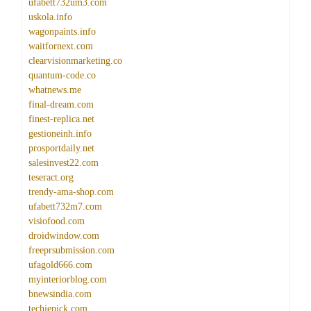
ufabett732um3.com
uskola.info
wagonpaints.info
waitfornext.com
clearvisionmarketing.co
quantum-code.co
whatnews.me
final-dream.com
finest-replica.net
gestioneinh.info
prosportdaily.net
salesinvest22.com
teseract.org
trendy-ama-shop.com
ufabett732m7.com
visiofood.com
droidwindow.com
freeprsubmission.com
ufagold666.com
myinteriorblog.com
bnewsindia.com
techiepick.com