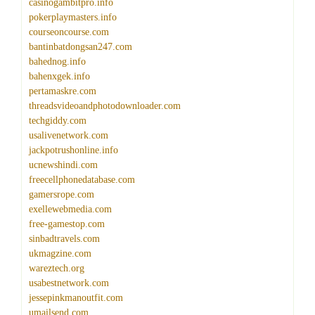
casinogambitpro.info
pokerplaymasters.info
courseoncourse.com
bantinbatdongsan247.com
bahednog.info
bahenxgek.info
pertamaskre.com
threadsvideoandphotodownloader.com
techgiddy.com
usalivenetwork.com
jackpotrushonline.info
ucnewshindi.com
freecellphonedatabase.com
gamersrope.com
exellewebmedia.com
free-gamestop.com
sinbadtravels.com
ukmagzine.com
wareztech.org
usabestnetwork.com
jessepinkmanoutfit.com
umailsend.com