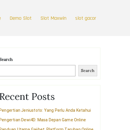
e
Demo Slot
Slot Maxwin
slot gacor
Search
Search
Recent Posts
Pengertian Jeniustoto: Yang Perlu Anda Ketahui
Pengertian Dewi4D: Masa Depan Game Online
Panduan Utama Gajibet: Platform Taruhan Online