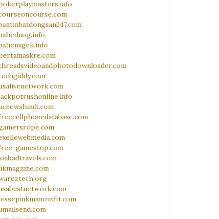
pokerplaymasters.info
courseoncourse.com
bantinbatdongsan247.com
bahednog.info
bahenxgek.info
pertamaskre.com
threadsvideoandphotodownloader.com
techgiddy.com
usalivenetwork.com
jackpotrushonline.info
ucnewshindi.com
freecellphonedatabase.com
gamersrope.com
exellewebmedia.com
free-gamestop.com
sinbadtravels.com
ukmagzine.com
wareztech.org
usabestnetwork.com
jessepinkmanoutfit.com
umailsend.com