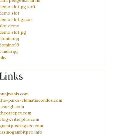
data pengeluaran hk
demo slot pg soft
demo slot
demo slot gacor
slot demo
demo slot pg
dominoqq
domino99
bandarqq
pkv
Links
punjwanis.com
the-parcs-clematiscondos.com
jusu-gb.com
thecarepet.com
blogwriterplus.com
guestpostingseo.com
casinogambitpro.info