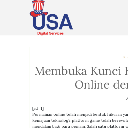
Skip
to
content
S
Membuka Kunci 
Online d
A
[ad_1]
Permainan online telah menjadi bentuk hiburan ya
kemajuan teknologi, platform game telah berevolu
mendalam bagi para pemain. Salah satu platform 