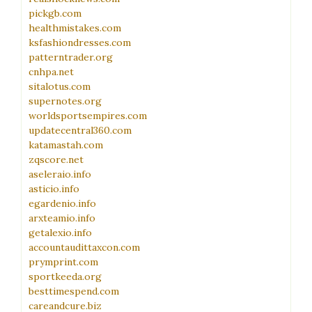
pickgb.com
healthmistakes.com
ksfashiondresses.com
patterntrader.org
cnhpa.net
sitalotus.com
supernotes.org
worldsportsempires.com
updatecentral360.com
katamastah.com
zqscore.net
aseleraio.info
asticio.info
egardenio.info
arxteamio.info
getalexio.info
accountaudittaxcon.com
prymprint.com
sportkeeda.org
besttimespend.com
careandcure.biz