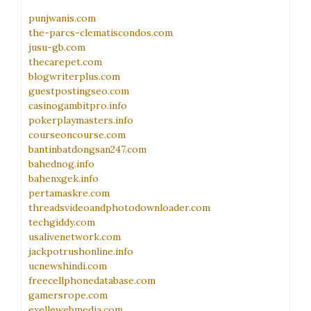
punjwanis.com
the-parcs-clematiscondos.com
jusu-gb.com
thecarepet.com
blogwriterplus.com
guestpostingseo.com
casinogambitpro.info
pokerplaymasters.info
courseoncourse.com
bantinbatdongsan247.com
bahednog.info
bahenxgek.info
pertamaskre.com
threadsvideoandphotodownloader.com
techgiddy.com
usalivenetwork.com
jackpotrushonline.info
ucnewshindi.com
freecellphonedatabase.com
gamersrope.com
exellewebmedia.com