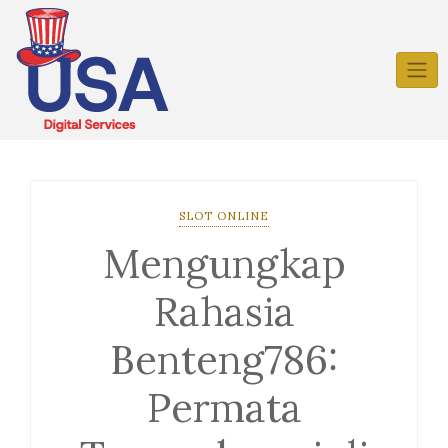
Skip
to
content
SLOT ONLINE
Mengungkap
Rahasia
Benteng786:
Permata