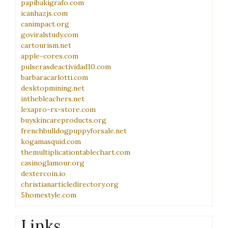
papibakigrafo.com
icanhazjs.com
canimpact.org
goviralstudy.com
cartourism.net
apple-cores.com
pulserasdeactividad10.com
barbaracarlotti.com
desktopmining.net
inthebleachers.net
lexapro-rx-store.com
buyskincareproducts.org
frenchbulldogpuppyforsale.net
kogamasquid.com
themultiplicationtablechart.com
casinoglamour.org
dextercoin.io
christianarticledirectory.org
5homestyle.com
Links