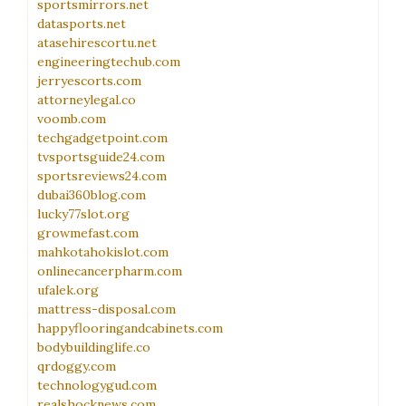
sportsmirrors.net
datasports.net
atasehirescortu.net
engineeringtechub.com
jerryescorts.com
attorneylegal.co
voomb.com
techgadgetpoint.com
tvsportsguide24.com
sportsreviews24.com
dubai360blog.com
lucky77slot.org
growmefast.com
mahkotahokislot.com
onlinecancerpharm.com
ufalek.org
mattress-disposal.com
happyflooringandcabinets.com
bodybuildinglife.co
qrdoggy.com
technologygud.com
realshocknews.com