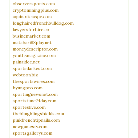
observersports.com
cryptominingplus.com
aquinoticiaspe.com
longhairedfrenchbulldog.com
lawyersforhire.co
businemarket.com
matahari88play.net
moneydescriptor.com
youthsmagazine.com
painaidee.net
sportsdarkest.com
webtoon.biz
thesportswires.com
hyungpro.com
sportingnewsnet.com
sportstime24day.com
sporteslive.com
theblingblingshields.com
pinkfrenchtipnails.com
newgamestv.com
sportsgallerys.com