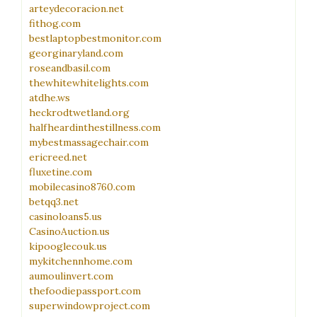
arteydecoracion.net
fithog.com
bestlaptopbestmonitor.com
georginaryland.com
roseandbasil.com
thewhitewhitelights.com
atdhe.ws
heckrodtwetland.org
halfheardinthestillness.com
mybestmassagechair.com
ericreed.net
fluxetine.com
mobilecasino8760.com
betqq3.net
casinoloans5.us
CasinoAuction.us
kipooglecouk.us
mykitchennhome.com
aumoulinvert.com
thefoodiepassport.com
superwindowproject.com