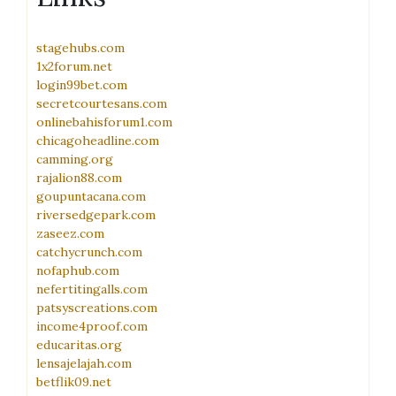
stagehubs.com
1x2forum.net
login99bet.com
secretcourtesans.com
onlinebahisforum1.com
chicagoheadline.com
camming.org
rajalion88.com
goupuntacana.com
riversedgepark.com
zaseez.com
catchycrunch.com
nofaphub.com
nefertitingalls.com
patsyscreations.com
income4proof.com
educaritas.org
lensajelajah.com
betflik09.net