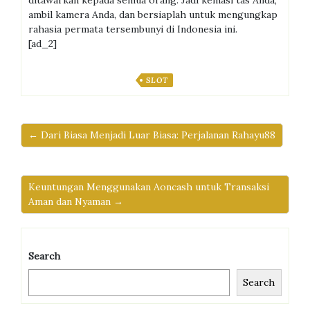
ditawarkan kepada semua orang. Jadi kemasi tas Anda,
ambil kamera Anda, dan bersiaplah untuk mengungkap
rahasia permata tersembunyi di Indonesia ini.
[ad_2]
SLOT
← Dari Biasa Menjadi Luar Biasa: Perjalanan Rahayu88
Keuntungan Menggunakan Aoncash untuk Transaksi
Aman dan Nyaman →
Search
Search