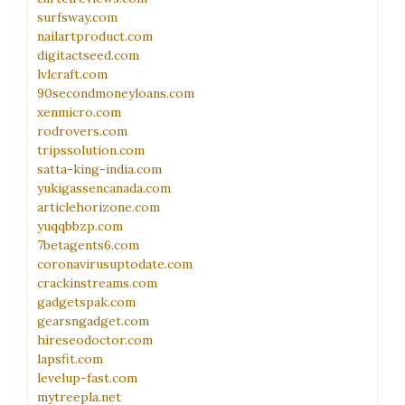
surfsway.com
nailartproduct.com
digitactseed.com
lvlcraft.com
90secondmoneyloans.com
xenmicro.com
rodrovers.com
tripssolution.com
satta-king-india.com
yukigassencanada.com
articlehorizone.com
yuqqbbzp.com
7betagents6.com
coronavirusuptodate.com
crackinstreams.com
gadgetspak.com
gearsngadget.com
hireseodoctor.com
lapsfit.com
levelup-fast.com
mytreepla.net