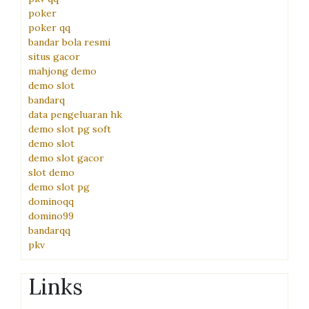
poker
poker qq
bandar bola resmi
situs gacor
mahjong demo
demo slot
bandarq
data pengeluaran hk
demo slot pg soft
demo slot
demo slot gacor
slot demo
demo slot pg
dominoqq
domino99
bandarqq
pkv
Links