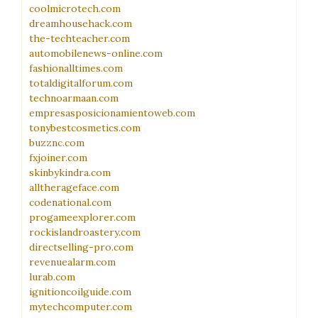
coolmicrotech.com
dreamhousehack.com
the-techteacher.com
automobilenews-online.com
fashionalltimes.com
totaldigitalforum.com
technoarmaan.com
empresasposicionamientoweb.com
tonybestcosmetics.com
buzznc.com
fxjoiner.com
skinbykindra.com
alltherageface.com
codenational.com
progameexplorer.com
rockislandroastery.com
directselling-pro.com
revenuealarm.com
lurab.com
ignitioncoilguide.com
mytechcomputer.com