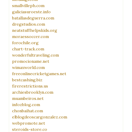
smallvilleph.com
galiciasuroeste.info
batallasdeguerra.com
dregstudios.com
neatstuffhelpskids.org
moraessoccer.com
forochile.org
chart-track.com
wonderfultraveling.com
promocioname.net
wimaxworld.com
freeonlinecricketgames.net
bestcashing.biz
firerestrictions.us
archiesbrooklyn.com
muambeiros.net
infozblog.com
chonbaihat.com
elblogdeoscargonzalez.com
webpromote.net
steroids-store.co