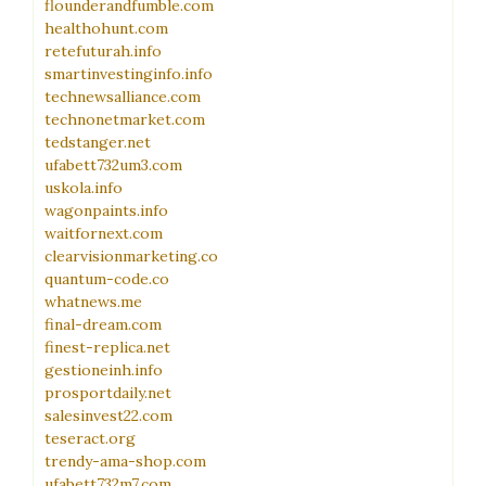
flounderandfumble.com
healthohunt.com
retefuturah.info
smartinvestinginfo.info
technewsalliance.com
technonetmarket.com
tedstanger.net
ufabett732um3.com
uskola.info
wagonpaints.info
waitfornext.com
clearvisionmarketing.co
quantum-code.co
whatnews.me
final-dream.com
finest-replica.net
gestioneinh.info
prosportdaily.net
salesinvest22.com
teseract.org
trendy-ama-shop.com
ufabett732m7.com