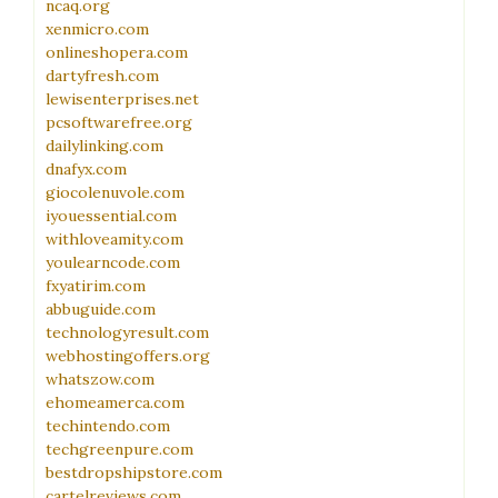
ncaq.org
xenmicro.com
onlineshopera.com
dartyfresh.com
lewisenterprises.net
pcsoftwarefree.org
dailylinking.com
dnafyx.com
giocolenuvole.com
iyouessential.com
withloveamity.com
youlearncode.com
fxyatirim.com
abbuguide.com
technologyresult.com
webhostingoffers.org
whatszow.com
ehomeamerca.com
techintendo.com
techgreenpure.com
bestdropshipstore.com
cartelreviews.com