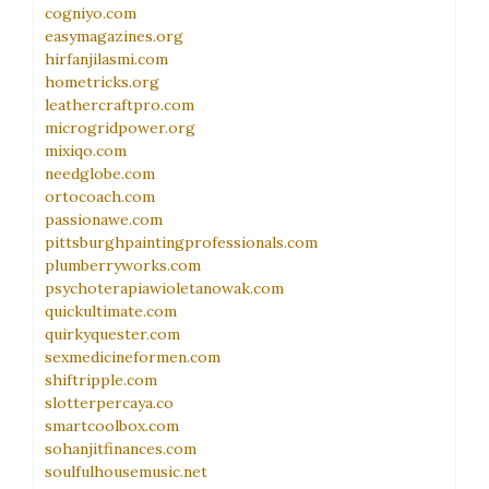
cogniyo.com
easymagazines.org
hirfanjilasmi.com
hometricks.org
leathercraftpro.com
microgridpower.org
mixiqo.com
needglobe.com
ortocoach.com
passionawe.com
pittsburghpaintingprofessionals.com
plumberryworks.com
psychoterapiawioletanowak.com
quickultimate.com
quirkyquester.com
sexmedicineformen.com
shiftripple.com
slotterpercaya.co
smartcoolbox.com
sohanjitfinances.com
soulfulhousemusic.net