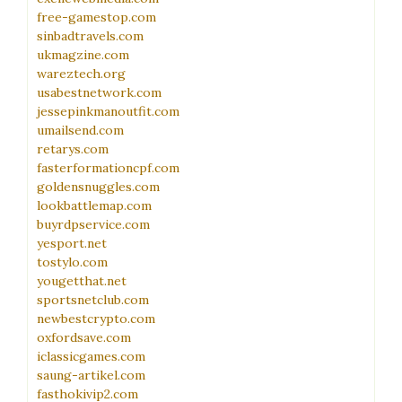
free-gamestop.com
sinbadtravels.com
ukmagzine.com
wareztech.org
usabestnetwork.com
jessepinkmanoutfit.com
umailsend.com
retarys.com
fasterformationcpf.com
goldensnuggles.com
lookbattlemap.com
buyrdpservice.com
yesport.net
tostylo.com
yougetthat.net
sportsnetclub.com
newbestcrypto.com
oxfordsave.com
iclassicgames.com
saung-artikel.com
fasthokivip2.com