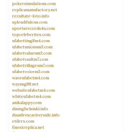
pokersimulations.com
replicamanufactory.net
rezultate-loto.info
splendifulous.com
sportsrecords4u.com
topceleberites.com
ufabetting8m4.com
ufabetunionum3.com
ufabetvalueum3.com
ufabetvaultm7.com
ufabetvillageum7.com
ufabetvoicem3.com
waveufabetm4.com
wayang88.net
websiteufabetm4.com
whiteufabetm4.com
anikalappy.com
dininghelsinki.info
duanfrescariverside.info
etilerx.com
finestreplica.net