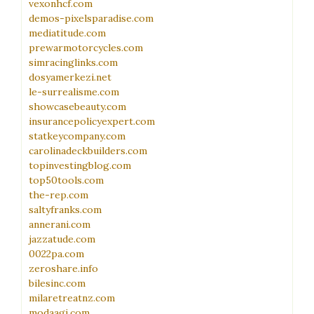
vexonhcf.com
demos-pixelsparadise.com
mediatitude.com
prewarmotorcycles.com
simracinglinks.com
dosyamerkezi.net
le-surrealisme.com
showcasebeauty.com
insurancepolicyexpert.com
statkeycompany.com
carolinadeckbuilders.com
topinvestingblog.com
top50tools.com
the-rep.com
saltyfranks.com
annerani.com
jazzatude.com
0022pa.com
zeroshare.info
bilesinc.com
milaretreatnz.com
modaagi.com