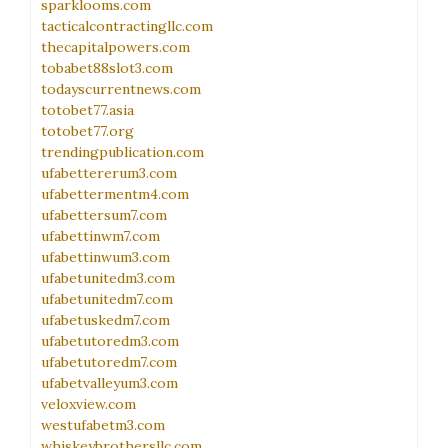
sparklooms.com
tacticalcontractingllc.com
thecapitalpowers.com
tobabet88slot3.com
todayscurrentnews.com
totobet77.asia
totobet77.org
trendingpublication.com
ufabettererum3.com
ufabettermentm4.com
ufabettersum7.com
ufabettinwm7.com
ufabettinwum3.com
ufabetunitedm3.com
ufabetunitedm7.com
ufabetuskedm7.com
ufabetutoredm3.com
ufabetutoredm7.com
ufabetvalleyum3.com
veloxview.com
westufabetm3.com
whiskeybrothersllc.com