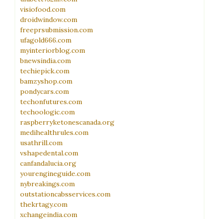
visiofood.com
droidwindow.com
freeprsubmission.com
ufagold666.com
myinteriorblog.com
bnewsindia.com
techiepick.com
bamzyshop.com
pondycars.com
techonfutures.com
techoologic.com
raspberryketonescanada.org
medihealthrules.com
usathrill.com
vshapedental.com
canfandalucia.org
yourengineguide.com
nybreakings.com
outstationcabsservices.com
thekrtagy.com
xchangeindia.com