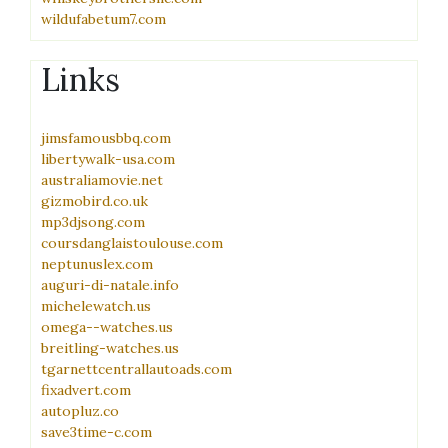
wildufabetum7.com
Links
jimsfamousbbq.com
libertywalk-usa.com
australiamovie.net
gizmobird.co.uk
mp3djsong.com
coursdanglaistoulouse.com
neptunuslex.com
auguri-di-natale.info
michelewatch.us
omega--watches.us
breitling-watches.us
tgarnettcentrallautoads.com
fixadvert.com
autopluz.co
save3time-c.com