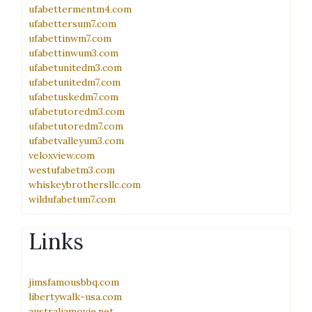
ufabettermentm4.com
ufabettersum7.com
ufabettinwm7.com
ufabettinwum3.com
ufabetunitedm3.com
ufabetunitedm7.com
ufabetuskedm7.com
ufabetutoredm3.com
ufabetutoredm7.com
ufabetvalleyum3.com
veloxview.com
westufabetm3.com
whiskeybrothersllc.com
wildufabetum7.com
Links
jimsfamousbbq.com
libertywalk-usa.com
australiamovie.net