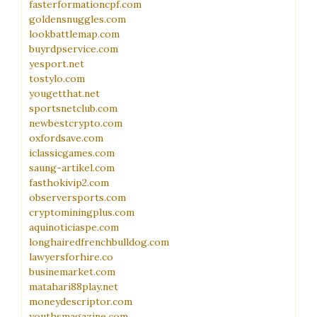
fasterformationcpf.com
goldensnuggles.com
lookbattlemap.com
buyrdpservice.com
yesport.net
tostylo.com
yougetthat.net
sportsnetclub.com
newbestcrypto.com
oxfordsave.com
iclassicgames.com
saung-artikel.com
fasthokivip2.com
observersports.com
cryptominingplus.com
aquinoticiaspe.com
longhairedfrenchbulldog.com
lawyersforhire.co
businemarket.com
matahari88play.net
moneydescriptor.com
youthsmagazine.com