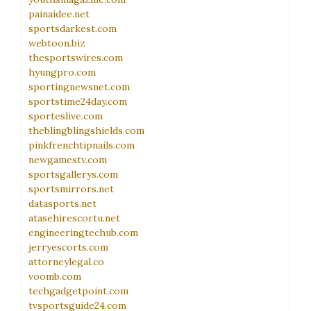
painaidee.net
sportsdarkest.com
webtoon.biz
thesportswires.com
hyungpro.com
sportingnewsnet.com
sportstime24day.com
sporteslive.com
theblingblingshields.com
pinkfrenchtipnails.com
newgamestv.com
sportsgallerys.com
sportsmirrors.net
datasports.net
atasehirescortu.net
engineeringtechub.com
jerryescorts.com
attorneylegal.co
voomb.com
techgadgetpoint.com
tvsportsguide24.com