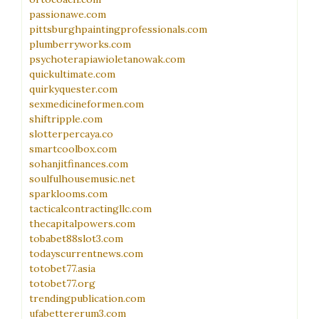
passionawe.com
pittsburghpaintingprofessionals.com
plumberryworks.com
psychoterapiawioletanowak.com
quickultimate.com
quirkyquester.com
sexmedicineformen.com
shiftripple.com
slotterpercaya.co
smartcoolbox.com
sohanjitfinances.com
soulfulhousemusic.net
sparklooms.com
tacticalcontractingllc.com
thecapitalpowers.com
tobabet88slot3.com
todayscurrentnews.com
totobet77.asia
totobet77.org
trendingpublication.com
ufabettererum3.com