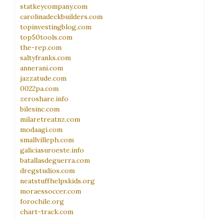
statkeycompany.com
carolinadeckbuilders.com
topinvestingblog.com
top50tools.com
the-rep.com
saltyfranks.com
annerani.com
jazzatude.com
0022pa.com
zeroshare.info
bilesinc.com
milaretreatnz.com
modaagi.com
smallvilleph.com
galiciasuroeste.info
batallasdeguerra.com
dregstudios.com
neatstuffhelpskids.org
moraessoccer.com
forochile.org
chart-track.com