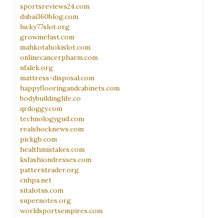
sportsreviews24.com
dubai360blog.com
lucky77slot.org
growmefast.com
mahkotahokislot.com
onlinecancerpharm.com
ufalek.org
mattress-disposal.com
happyflooringandcabinets.com
bodybuildinglife.co
qrdoggy.com
technologygud.com
realshocknews.com
pickgb.com
healthmistakes.com
ksfashiondresses.com
patterntrader.org
cnhpa.net
sitalotus.com
supernotes.org
worldsportsempires.com