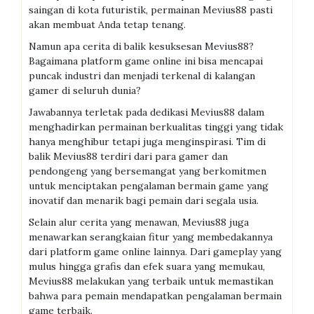
saingan di kota futuristik, permainan Mevius88 pasti
akan membuat Anda tetap tenang.
Namun apa cerita di balik kesuksesan Mevius88?
Bagaimana platform game online ini bisa mencapai
puncak industri dan menjadi terkenal di kalangan
gamer di seluruh dunia?
Jawabannya terletak pada dedikasi Mevius88 dalam
menghadirkan permainan berkualitas tinggi yang tidak
hanya menghibur tetapi juga menginspirasi. Tim di
balik Mevius88 terdiri dari para gamer dan
pendongeng yang bersemangat yang berkomitmen
untuk menciptakan pengalaman bermain game yang
inovatif dan menarik bagi pemain dari segala usia.
Selain alur cerita yang menawan, Mevius88 juga
menawarkan serangkaian fitur yang membedakannya
dari platform game online lainnya. Dari gameplay yang
mulus hingga grafis dan efek suara yang memukau,
Mevius88 melakukan yang terbaik untuk memastikan
bahwa para pemain mendapatkan pengalaman bermain
game terbaik.