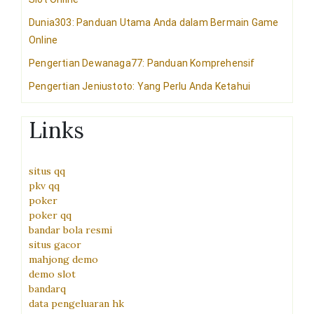
Dunia303: Panduan Utama Anda dalam Bermain Game
Online
Pengertian Dewanaga77: Panduan Komprehensif
Pengertian Jeniustoto: Yang Perlu Anda Ketahui
Links
situs qq
pkv qq
poker
poker qq
bandar bola resmi
situs gacor
mahjong demo
demo slot
bandarq
data pengeluaran hk