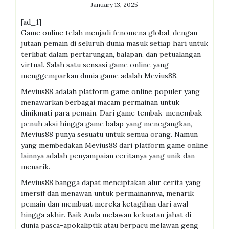
January 13, 2025
[ad_1]
Game online telah menjadi fenomena global, dengan
jutaan pemain di seluruh dunia masuk setiap hari untuk
terlibat dalam pertarungan, balapan, dan petualangan
virtual. Salah satu sensasi game online yang
menggemparkan dunia game adalah Mevius88.
Mevius88 adalah platform game online populer yang
menawarkan berbagai macam permainan untuk
dinikmati para pemain. Dari game tembak-menembak
penuh aksi hingga game balap yang menegangkan,
Mevius88 punya sesuatu untuk semua orang. Namun
yang membedakan Mevius88 dari platform game online
lainnya adalah penyampaian ceritanya yang unik dan
menarik.
Mevius88 bangga dapat menciptakan alur cerita yang
imersif dan menawan untuk permainannya, menarik
pemain dan membuat mereka ketagihan dari awal
hingga akhir. Baik Anda melawan kekuatan jahat di
dunia pasca-apokaliptik atau berpacu melawan geng