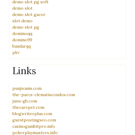
demo slot pg soft
demo slot
demo slot gacor
slot demo
demo slot pg
dominoqq
domino99
bandarqq
pkv
Links
punjwanis.com
the-parcs-clematiscondos.com
jusu-gb.com
thecarepet.com
blogwriterplus.com
guestpostingseo.com
casinogambitpro.info
pokerplaymasters.info