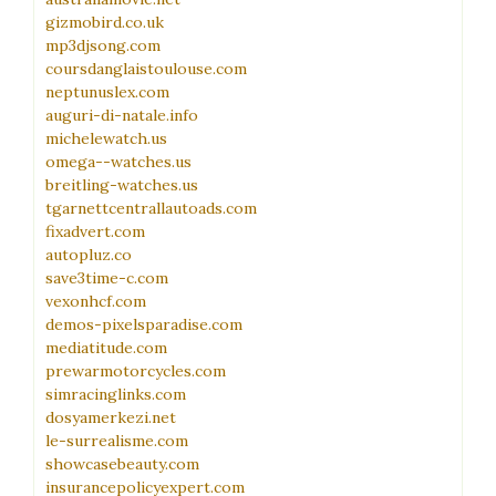
gizmobird.co.uk
mp3djsong.com
coursdanglaistoulouse.com
neptunuslex.com
auguri-di-natale.info
michelewatch.us
omega--watches.us
breitling-watches.us
tgarnettcentrallautoads.com
fixadvert.com
autopluz.co
save3time-c.com
vexonhcf.com
demos-pixelsparadise.com
mediatitude.com
prewarmotorcycles.com
simracinglinks.com
dosyamerkezi.net
le-surrealisme.com
showcasebeauty.com
insurancepolicyexpert.com