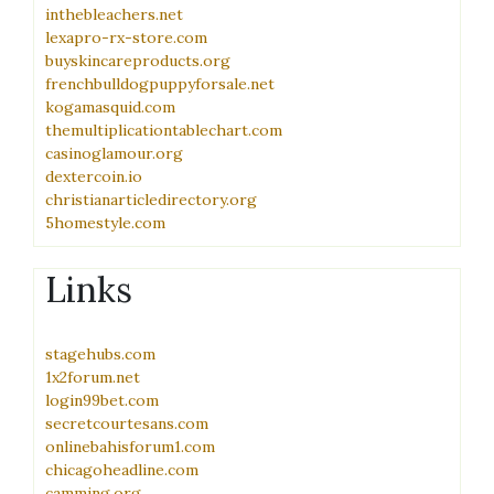
inthebleachers.net
lexapro-rx-store.com
buyskincareproducts.org
frenchbulldogpuppyforsale.net
kogamasquid.com
themultiplicationtablechart.com
casinoglamour.org
dextercoin.io
christianarticledirectory.org
5homestyle.com
Links
stagehubs.com
1x2forum.net
login99bet.com
secretcourtesans.com
onlinebahisforum1.com
chicagoheadline.com
camming.org