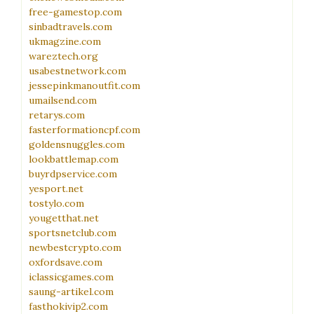
free-gamestop.com
sinbadtravels.com
ukmagzine.com
wareztech.org
usabestnetwork.com
jessepinkmanoutfit.com
umailsend.com
retarys.com
fasterformationcpf.com
goldensnuggles.com
lookbattlemap.com
buyrdpservice.com
yesport.net
tostylo.com
yougetthat.net
sportsnetclub.com
newbestcrypto.com
oxfordsave.com
iclassicgames.com
saung-artikel.com
fasthokivip2.com