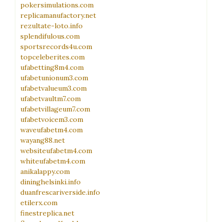
pokersimulations.com
replicamanufactory.net
rezultate-loto.info
splendifulous.com
sportsrecords4u.com
topceleberites.com
ufabetting8m4.com
ufabetunionum3.com
ufabetvalueum3.com
ufabetvaultm7.com
ufabetvillageum7.com
ufabetvoicem3.com
waveufabetm4.com
wayang88.net
websiteufabetm4.com
whiteufabetm4.com
anikalappy.com
dininghelsinki.info
duanfrescariverside.info
etilerx.com
finestreplica.net