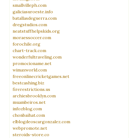
smallvilleph.com
galiciasuroeste.info
batallasdeguerra.com
dregstudios.com
neatstuffhelpskids.org
moraessoccer.com
forochile.org
chart-track.com
wonderfultraveling.com
promocioname.net
wimaxworld.com
freeonlinecricketgames.net
bestcashing.biz
firerestrictions.us
archiesbrooklyn.com
muambeiros.net
infozblog.com
chonbaihat.com
elblogdeoscargonzalez.com
webpromote.net
steroids-store.co