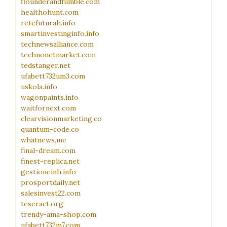
flounderandfumble.com
healthohunt.com
retefuturah.info
smartinvestinginfo.info
technewsalliance.com
technonetmarket.com
tedstanger.net
ufabett732um3.com
uskola.info
wagonpaints.info
waitfornext.com
clearvisionmarketing.co
quantum-code.co
whatnews.me
final-dream.com
finest-replica.net
gestioneinh.info
prosportdaily.net
salesinvest22.com
teseract.org
trendy-ama-shop.com
ufabett732m7.com