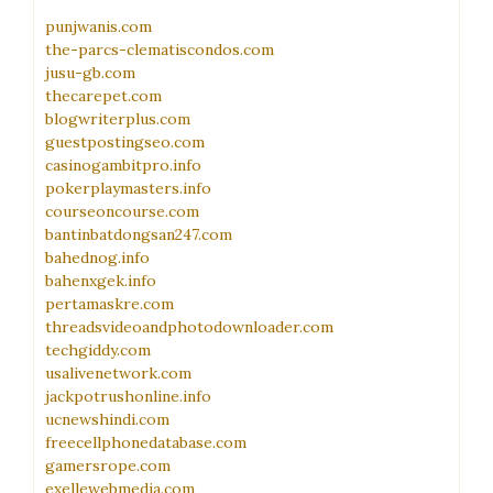
punjwanis.com
the-parcs-clematiscondos.com
jusu-gb.com
thecarepet.com
blogwriterplus.com
guestpostingseo.com
casinogambitpro.info
pokerplaymasters.info
courseoncourse.com
bantinbatdongsan247.com
bahednog.info
bahenxgek.info
pertamaskre.com
threadsvideoandphotodownloader.com
techgiddy.com
usalivenetwork.com
jackpotrushonline.info
ucnewshindi.com
freecellphonedatabase.com
gamersrope.com
exellewebmedia.com