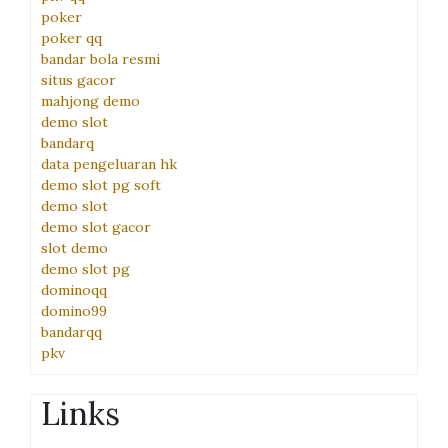
poker
poker qq
bandar bola resmi
situs gacor
mahjong demo
demo slot
bandarq
data pengeluaran hk
demo slot pg soft
demo slot
demo slot gacor
slot demo
demo slot pg
dominoqq
domino99
bandarqq
pkv
Links